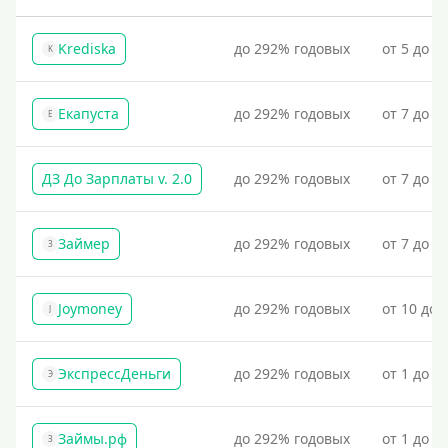
Krediska
до 292% годовых
от 5 до 3
K
Екапуста
до 292% годовых
от 7 до 2
Е
ДЗ До Зарплаты v. 2.0
до 292% годовых
от 7 до 3
Займер
до 292% годовых
от 7 до 1
З
Joymoney
до 292% годовых
от 10 до 
J
ЭкспрессДеньги
до 292% годовых
от 1 до 1
Э
Займы.рф
до 292% годовых
от 1 до 3
З