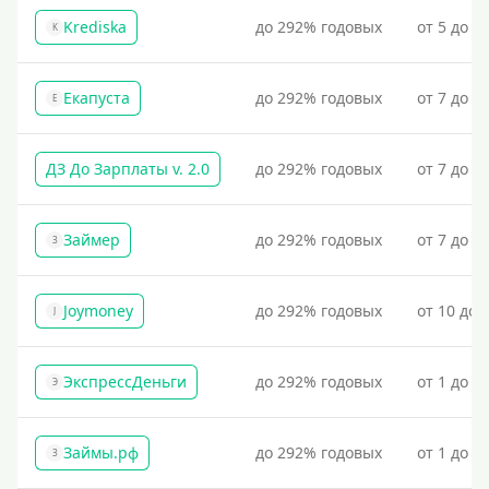
Krediska
до 292% годовых
от 5 до 3
K
Екапуста
до 292% годовых
от 7 до 2
Е
ДЗ До Зарплаты v. 2.0
до 292% годовых
от 7 до 3
Займер
до 292% годовых
от 7 до 1
З
Joymoney
до 292% годовых
от 10 до 
J
ЭкспрессДеньги
до 292% годовых
от 1 до 1
Э
Займы.рф
до 292% годовых
от 1 до 3
З