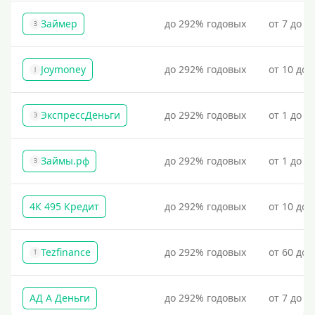
Займер
до 292% годовых
от 7 до 1
З
Joymoney
до 292% годовых
от 10 до 
J
ЭкспрессДеньги
до 292% годовых
от 1 до 1
Э
Займы.рф
до 292% годовых
от 1 до 3
З
4К 495 Кредит
до 292% годовых
от 10 до 
Tezfinance
до 292% годовых
от 60 до 
T
АД А Деньги
до 292% годовых
от 7 до 3