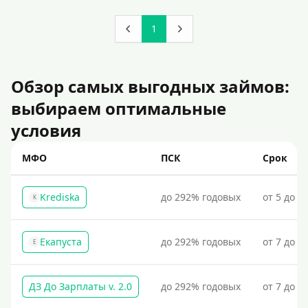
1
Обзор самых выгодных займов:
выбираем оптимальные
условия
МФО
ПСК
Срок
Krediska
до 292% годовых
от 5 до 3
K
Екапуста
до 292% годовых
от 7 до 2
Е
ДЗ До Зарплаты v. 2.0
до 292% годовых
от 7 до 3