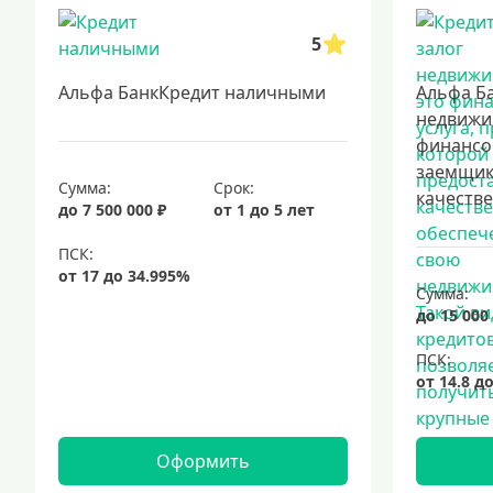
5
Альфа БанкКредит наличными
Альфа Ба
недвижи
финансов
заемщик
Сумма:
Срок:
качестве.
до 7 500 000 ₽
от 1 до 5 лет
Сумма:
до 15 000
Оформить