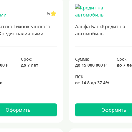
, процентные ставки и возможности получения
кредит на 500000 рублей
5
 кредит в несколько банков одновременно
образовательные кредиты
 для возведения собственного дома
кредиты без залога
кредиты для
атско-Тихоокеанского
Альфа БанкКредит на
заем наличными для любых нужд
срочный кредит
подбор кредита
Кредит наличными
автомобиль
Срок:
Сумма:
Срок:
00 ₽
до 7 лет
до 15 000 000 ₽
до 7 л
Оформить
Оформить