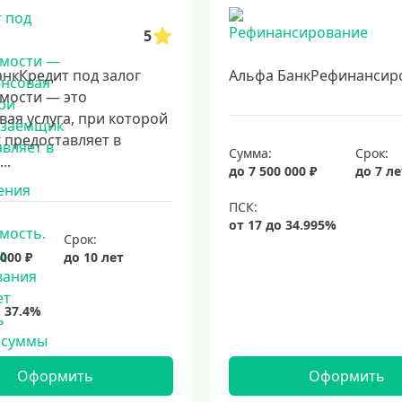
5
нкКредит под залог
Альфа БанкРефинансир
мости — это
ая услуга, при которой
 предоставляет в
Сумма:
Срок:
..
до 7 500 000 ₽
до 7 л
Срок:
 000 ₽
до 10 лет
Оформить
Оформить