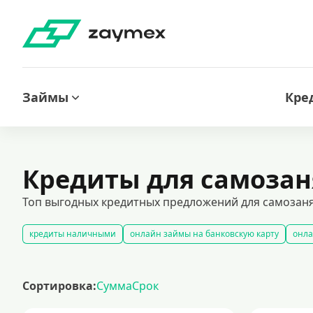
Займы
Кре
Кредиты для самоза
Топ выгодных кредитных предложений для самозаня
кредиты наличными
онлайн займы на банковскую карту
онла
кредиты под залог недвижимости: выгодные условия и надежное о
автокредитование под залог транспортного средства
кредитный 
Сортировка:
Сумма
Срок
лучшие предложения по кредитам с минимальными процентными с
кредиты при плохой кредитной истории
кредиты без подтвержд