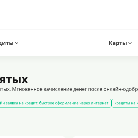
диты
Карты
нятых
тых. Мгновенное зачисление денег после онлайн-одобре
йн заявка на кредит: быстрое оформление через интернет
кредиты на к
беспечение. получите финансирование с минимальными процентными став
калькулятор
рефинансирование кредитов
тавками и гибкими условиями. выгодные займы для любых целей с быст
ения доходов
кредиты пенсионерам
кредиты на 1000000 рублей
кр