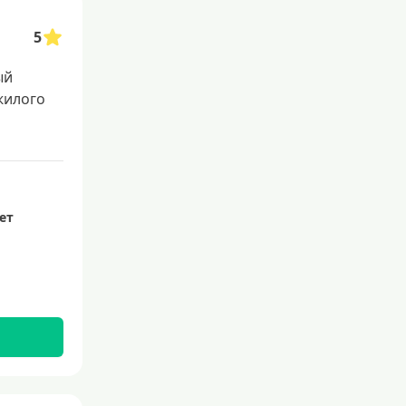
5
ый
жилого
лет