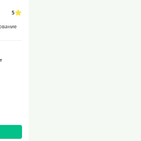
5
ование
ет