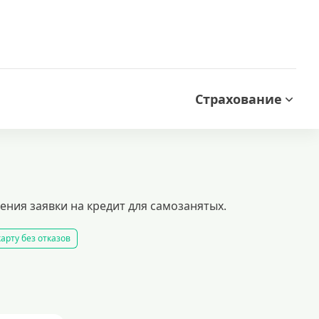
Страхование
ния заявки на кредит для самозанятых.
арту без отказов
ками, используя недвижимость в качестве гарантии. быстрое оформление
рым одобрением и низкими переплатами.
едиты безработным
кредит 100000 рублей