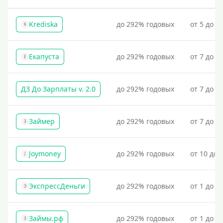
Krediska
до 292% годовых
от 5 до 3
K
Екапуста
до 292% годовых
от 7 до 2
Е
ДЗ До Зарплаты v. 2.0
до 292% годовых
от 7 до 3
Займер
до 292% годовых
от 7 до 1
З
Joymoney
до 292% годовых
от 10 до 
J
ЭкспрессДеньги
до 292% годовых
от 1 до 1
Э
Займы.рф
до 292% годовых
от 1 до 3
З