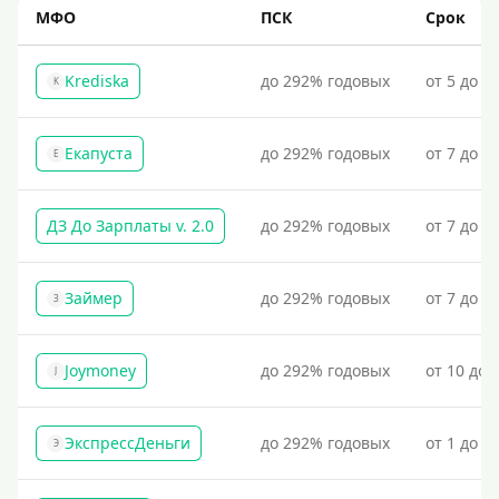
МФО
ПСК
Срок
Krediska
до 292% годовых
от 5 до 3
K
Екапуста
до 292% годовых
от 7 до 2
Е
ДЗ До Зарплаты v. 2.0
до 292% годовых
от 7 до 3
Займер
до 292% годовых
от 7 до 1
З
Joymoney
до 292% годовых
от 10 до 
J
ЭкспрессДеньги
до 292% годовых
от 1 до 1
Э