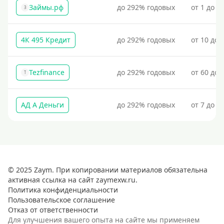
Займы.рф
до 292% годовых
от 1 до 3
З
4К 495 Кредит
до 292% годовых
от 10 до 
Tezfinance
до 292% годовых
от 60 до 
T
АД А Деньги
до 292% годовых
от 7 до 3
© 2025 Zaym. При копировании материалов обязательна
активная ссылка на сайт zaymexw.ru.
Политика конфиденциальности
Пользовательское соглашение
Отказ от ответственности
Для улучшения вашего опыта на сайте мы применяем