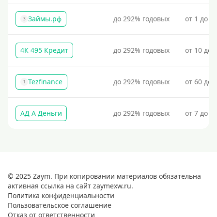
Займы.рф
до 292% годовых
от 1 до 3
З
4К 495 Кредит
до 292% годовых
от 10 до 
Tezfinance
до 292% годовых
от 60 до 
T
АД А Деньги
до 292% годовых
от 7 до 3
© 2025 Zaym. При копировании материалов обязательна
активная ссылка на сайт zaymexw.ru.
Политика конфиденциальности
Пользовательское соглашение
Отказ от ответственности