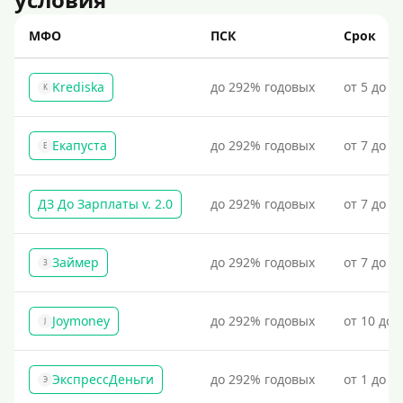
МФО
ПСК
Срок
Krediska
до 292% годовых
от 5 до 3
K
Екапуста
до 292% годовых
от 7 до 2
Е
ДЗ До Зарплаты v. 2.0
до 292% годовых
от 7 до 3
Займер
до 292% годовых
от 7 до 1
З
Joymoney
до 292% годовых
от 10 до 
J
ЭкспрессДеньги
до 292% годовых
от 1 до 1
Э