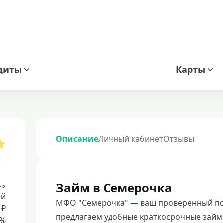
диты
Карты
Описание
Личный кабинет
Отзывы
Займ в Семерочка
ых
ей
МФО "Семерочка" — ваш проверенный по
 ₽
предлагаем удобные краткосрочные займы 
8%