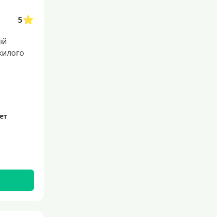
5
ый
жилого
лет