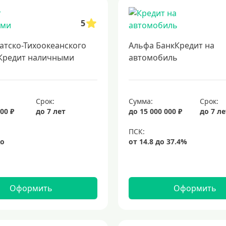
, процентные ставки и возможности получения
кредит на 500000 рублей
5
 кредит в несколько банков одновременно
образовательные кредиты
 для возведения собственного дома
кредиты без залога
кредиты для
атско-Тихоокеанского
Альфа БанкКредит на
заем наличными для любых нужд
срочный кредит
подбор кредита
Кредит наличными
автомобиль
Срок:
Сумма:
Срок:
00 ₽
до 7 лет
до 15 000 000 ₽
до 7 л
Оформить
Оформить