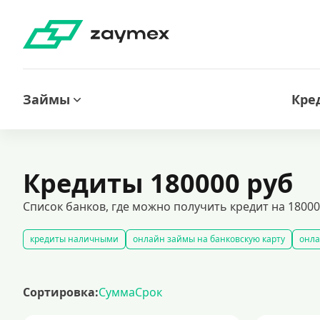
Займы
Кре
Кредиты 180000 руб
Список банков, где можно получить кредит на 1800
кредиты наличными
онлайн займы на банковскую карту
онла
кредиты под залог недвижимости: выгодные условия и надежное о
автокредитование под залог транспортного средства
кредитный 
Сортировка:
Сумма
Срок
лучшие предложения по кредитам с минимальными процентными с
кредиты при плохой кредитной истории
кредиты без подтвержд