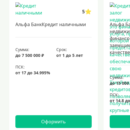
5
Альфа БанкКредит наличными
Альфа Ба
недвижи
финансов
заемщик
Сумма:
Срок:
качестве.
до 7 500 000 ₽
от 1 до 5 лет
Сумма:
до 15 000
Оформить