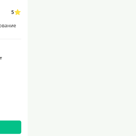
5
ование
ет