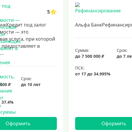
5
нкКредит под залог
Альфа БанкРефинансир
мости — это
ая услуга, при которой
 предоставляет в
Сумма:
Срок:
..
до 7 500 000 ₽
до 7 л
Срок:
 000 ₽
до 10 лет
Оформить
Оформить