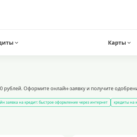
диты
Карты
00 рублей. Оформите онлайн-заявку и получите одобрен
йн заявка на кредит: быстрое оформление через интернет
кредиты на к
беспечение. получите финансирование с минимальными процентными став
калькулятор
рефинансирование кредитов
тавками и гибкими условиями. выгодные займы для любых целей с быст
ения доходов
кредиты пенсионерам
кредиты на 1000000 рублей
кр