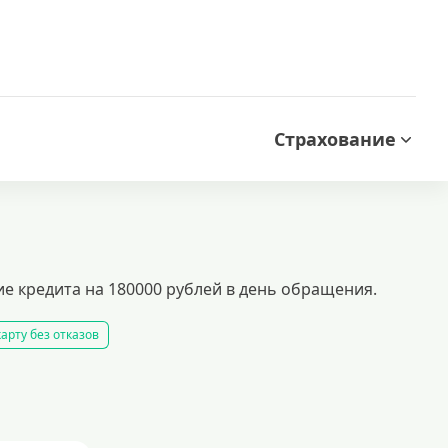
Страхование
ие кредита на 180000 рублей в день обращения.
арту без отказов
ками, используя недвижимость в качестве гарантии. быстрое оформление
рым одобрением и низкими переплатами.
едиты безработным
кредит 100000 рублей